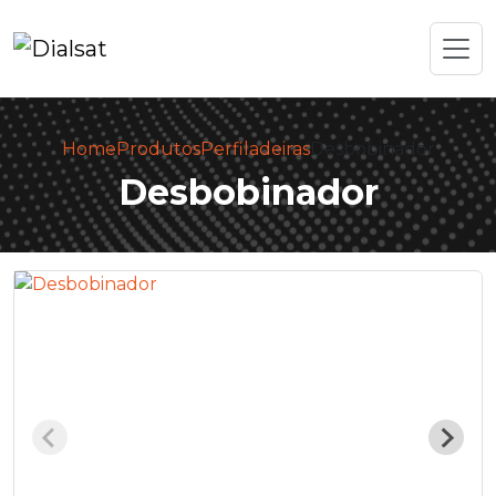
Home
Produtos
Perfiladeiras
Desbobinador
Desbobinador