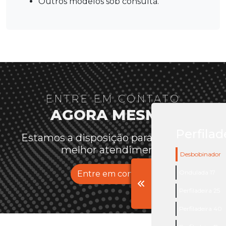
outros modelos sob consulta.
ENTRE EM CONTATO
AGORA MESMO!
Perfilad
Estamos a disposição para oferecer o
melhor atendimento
Desbobinador
Ondulada 17
Entre em contato
Perfiladeira 25
Perfiladeira 40