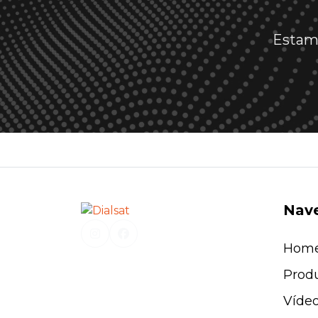
Estamo
Nav
Hom
Prod
Víde