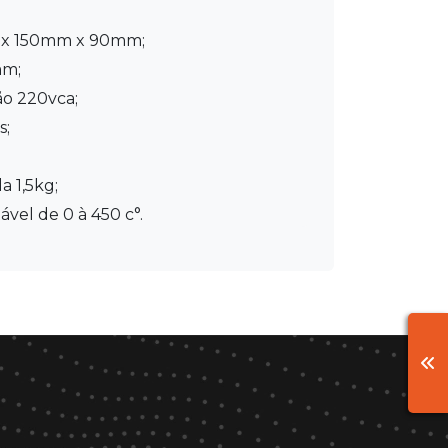
x 150mm x 90mm;
mm;
ão 220vca;
s;
a 1,5kg;
ável de 0 à 450 c°.