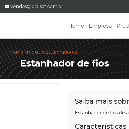
E-mail:
vendas@dialsat.com.br
Home
Empresa
Prod
Home
Produtos
Estanhadores
Estanhador de fios
Estanhador de fios
Saiba mais sob
Estanhador de fios de a
Características