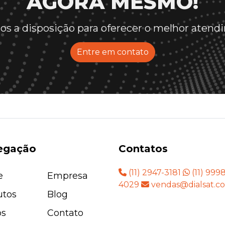
AGORA MESMO!
s a disposição para oferecer o melhor aten
Entre em contato
egação
Contatos
(11) 2947-3181
(11) 999
e
Empresa
4029
vendas@dialsat.c
utos
Blog
os
Contato