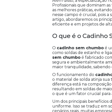
Além disso, a especialização 
Profissionais que dominam as
as melhores práticas, evitan
nesse campo é crucial, pois 
artigo, abordaremos os princi
eficiente e em projetos de alt
O que é o Cadinho
O
cadinho sem chumbo
é um
como soldas de estanho e liga
sem chumbo
é fabricado co
segura e ambientalmente amigá
maior tranquilidade, sabendo
O funcionamento do
cadinh
o material de solda atinja sua
diferença está na composição 
resultando em soldas de maior
o que é um fator crucial para 
Um dos principais benefícios 
uniforme. Isso se traduz em s
cenários reais, muitas empres