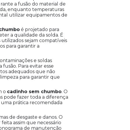
ante a fusão do material de
olda, enquanto temperaturas
ntal utilizar equipamentos de
 chumbo
é projetado para
ter a qualidade da solda. É
s utilizados sejam compatíveis
s para garantir a
contaminações e soldas
fusão. Para evitar esse
dutos adequados que não
limpeza para garantir que
am o
cadinho sem chumbo
. O
s pode fazer toda a diferença
 é uma prática recomendada
mas de desgaste e danos. O
 feita assim que necessário
 cronograma de manutenção