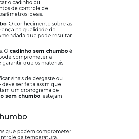
car o cadinho ou
ntos de controle de
arâmetros ideais.
mbo
. O conhecimento sobre as
erença na qualidade do
ecomendada que pode resultar
s. O
cadinho sem chumbo
é
is pode comprometer a
 garantir que os materiais
ficar sinais de desgaste ou
 deve ser feita assim que
mentam um cronograma de
ho sem chumbo
, estejam
 Chumbo
omuns que podem comprometer
controle da temperatura.