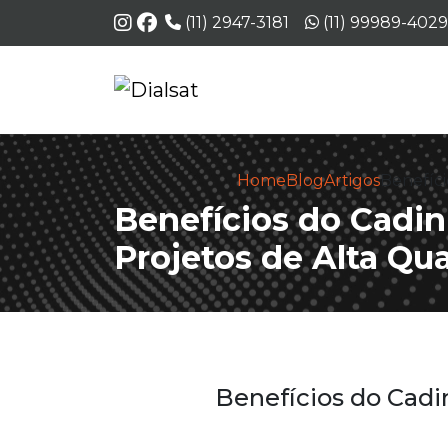
Telefone:
WhatsApp:
(11) 2947-3181
(11) 99989-4029
Home
Blog
Artigos
Benefíc
Benefícios do Cadi
Projetos de Alta Qu
Benefícios do Cad