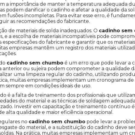
mam a importância de manter a temperatura adequada dur
tas podem danificar o cadinho e afetar a qualidade da s
m fusões incompletas. Para evitar esse erro, é fundame
uir as recomendações do fabricante.
ção de materiais de solda inadequados. O
cadinho sem
as, e a escolha de materiais incompatíveis pode comprome
 especificações do fabricante e garantir que os materiai
itas empresas mantêm um registro dos materiais utilizado
cações.
 do
cadinho sem chumbo
é um erro que pode levar a 
a anterior ou sujeira podem comprometer a qualidade da 
lizar uma limpeza regular do cadinho, utilizando pro
ática, muitas empresas implementam um cronograma de 
m sempre em condições ideais de uso.
do é a falta de treinamento dos profissionais que utiliz
edades do material e as técnicas de soldagem adequada
lizado. Investir em capacitação e treinamento contínuo
e alta qualidade e maior eficiência operacional.
regulares no
cadinho sem chumbo
pode levar a proble
sgaste do material, e a substituição do cadinho deve ser
as soldas. Na prática, muitas empresas implementam um