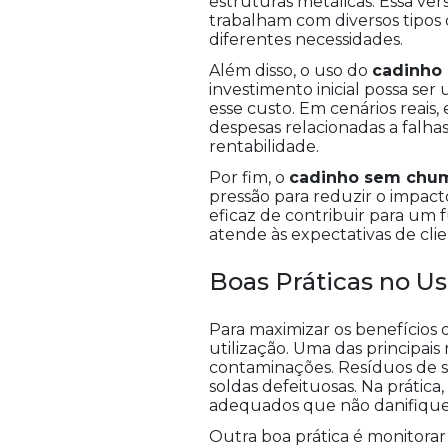
estruturas metálicas. Essa ver
trabalham com diversos tipos 
diferentes necessidades.
Além disso, o uso do
cadinho
investimento inicial possa se
esse custo. Em cenários reais
despesas relacionadas a falha
rentabilidade.
Por fim, o
cadinho sem chu
pressão para reduzir o impac
eficaz de contribuir para um
atende às expectativas de clie
Boas Práticas no 
Para maximizar os benefícios
utilização. Uma das principai
contaminações. Resíduos de s
soldas defeituosas. Na prátic
adequados que não danifique
Outra boa prática é monitorar