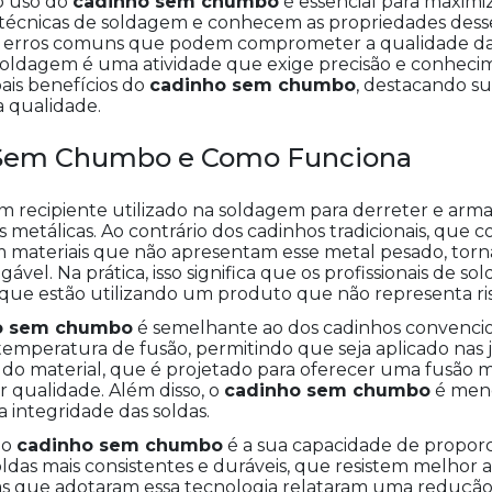
no uso do
cadinho sem chumbo
é essencial para maximiz
 técnicas de soldagem e conhecem as propriedades dess
do erros comuns que podem comprometer a qualidade da 
a soldagem é uma atividade que exige precisão e conhec
pais benefícios do
cadinho sem chumbo
, destacando s
a qualidade.
 Sem Chumbo e Como Funciona
 recipiente utilizado na soldagem para derreter e arma
s metálicas. Ao contrário dos cadinhos tradicionais, qu
m materiais que não apresentam esse metal pesado, to
vel. Na prática, isso significa que os profissionais de
 que estão utilizando um produto que não representa ris
o sem chumbo
é semelhante ao dos cadinhos convencion
 temperatura de fusão, permitindo que seja aplicado nas 
do material, que é projetado para oferecer uma fusão mai
 qualidade. Além disso, o
cadinho sem chumbo
é meno
a integridade das soldas.
do
cadinho sem chumbo
é a sua capacidade de propor
oldas mais consistentes e duráveis, que resistem melhor 
as que adotaram essa tecnologia relataram uma redução s