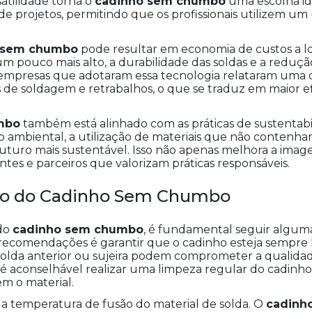
satilidade torna o
cadinho sem chumbo
uma escolha id
de projetos, permitindo que os profissionais utilizem um
 sem chumbo
pode resultar em economia de custos a l
r um pouco mais alto, a durabilidade das soldas e a red
, empresas que adotaram essa tecnologia relataram uma di
s de soldagem e retrabalhos, o que se traduz em maior ef
mbo
também está alinhado com as práticas de sustentabi
to ambiental, a utilização de materiais que não conte
 futuro mais sustentável. Isso não apenas melhora a i
ntes e parceiros que valorizam práticas responsáveis.
Uso do Cadinho Sem Chumbo
 do
cadinho sem chumbo
, é fundamental seguir alguma
s recomendações é garantir que o cadinho esteja sempre l
olda anterior ou sujeira podem comprometer a qualidad
a, é aconselhável realizar uma limpeza regular do cadinho
m o material.
 a temperatura de fusão do material de solda. O
cadinh