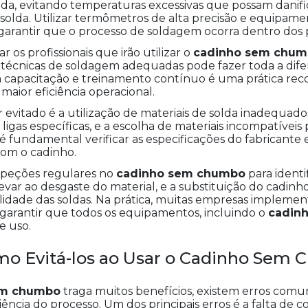
da, evitando temperaturas excessivas que possam danifi
olda. Utilizar termômetros de alta precisão e equipame
garantir que o processo de soldagem ocorra dentro dos p
r os profissionais que irão utilizar o
cadinho sem chu
s técnicas de soldagem adequadas pode fazer toda a dif
 em capacitação e treinamento contínuo é uma prática r
maior eficiência operacional.
vitado é a utilização de materiais de solda inadequado
ligas específicas, e a escolha de materiais incompatíve
é fundamental verificar as especificações do fabricante e
com o cadinho.
inspeções regulares no
cadinho sem chumbo
para identi
var ao desgaste do material, e a substituição do cadinho
ualidade das soldas. Na prática, muitas empresas imple
arantir que todos os equipamentos, incluindo o
cadin
e uso.
mo Evitá-los ao Usar o Cadinho Sem
em chumbo
traga muitos benefícios, existem erros c
ciência do processo. Um dos principais erros é a falta de 