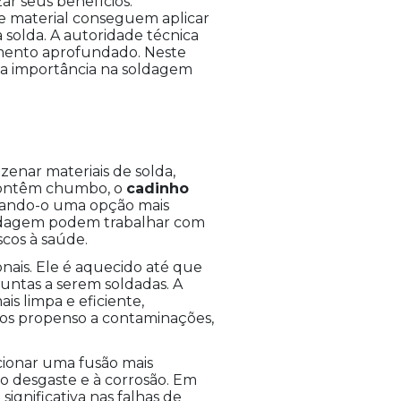
ar seus benefícios.
e material conseguem aplicar
solda. A autoridade técnica
imento aprofundado. Neste
ua importância na soldagem
zenar materiais de solda,
e contêm chumbo, o
cadinho
rnando-o uma opção mais
 soldagem podem trabalhar com
cos à saúde.
ais. Ele é aquecido até que
juntas a serem soldadas. A
s limpa e eficiente,
s propenso a contaminações,
cionar uma fusão mais
ao desgaste e à corrosão. Em
ignificativa nas falhas de