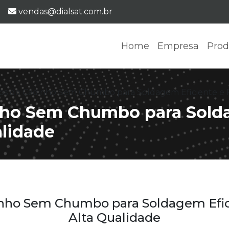
E-mail:
vendas@dialsat.com.br
Home
Empresa
Prod
ios do Cadinho Sem Chumbo para Soldagem Eficiente e P
nho Sem Chumbo para Solda
alidade
inho Sem Chumbo para Soldagem Efici
Alta Qualidade