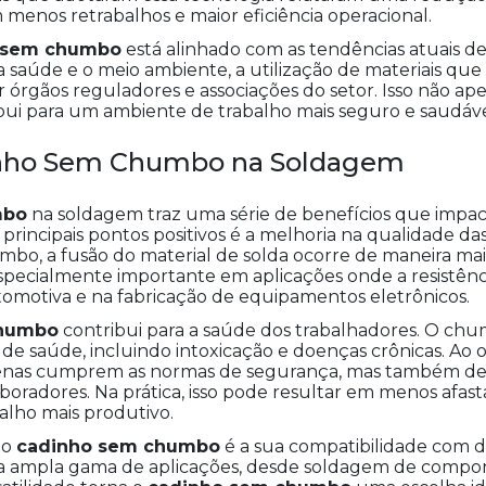
menos retrabalhos e maior eficiência operacional.
 sem chumbo
está alinhado com as tendências atuais de
 saúde e o meio ambiente, a utilização de materiais 
órgãos reguladores e associações do setor. Isso não a
ui para um ambiente de trabalho mais seguro e saudáve
inho Sem Chumbo na Soldagem
mbo
na soldagem traz uma série de benefícios que impa
principais pontos positivos é a melhoria na qualidade da
o, a fusão do material de solda ocorre de maneira mai
 especialmente importante em aplicações onde a resistênc
utomotiva e na fabricação de equipamentos eletrônicos.
chumbo
contribui para a saúde dos trabalhadores. O c
de saúde, incluindo intoxicação e doenças crônicas. Ao 
penas cumprem as normas de segurança, mas também 
boradores. Na prática, isso pode resultar em menos afa
lho mais produtivo.
do
cadinho sem chumbo
é a sua compatibilidade com di
a ampla gama de aplicações, desde soldagem de compon