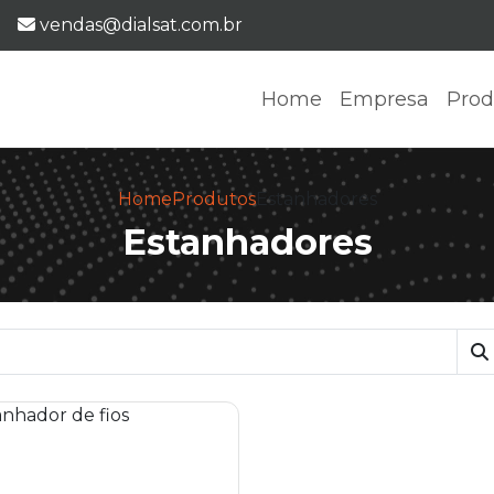
E-mail:
vendas@dialsat.com.br
Home
Empresa
Prod
Home
Produtos
Estanhadores
Estanhadores